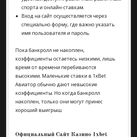
спорта и онлайн-ставкам.
Вход на сайт осуществляется через
специально форму, где важно указать
имя пользователя и пароль.
Пока банкролл не накоплен,
коэффициенты остаетесь низкими, лишь
время от времени перебиваются
высокими. Маленькие ставки в 1xBet
Авиатор обычно дают невысокие
коэффициенты. Но когда банкролл
накоплен, только они могут принес
хороший выигрыш.
Официальный Сайт Казино 1xbet