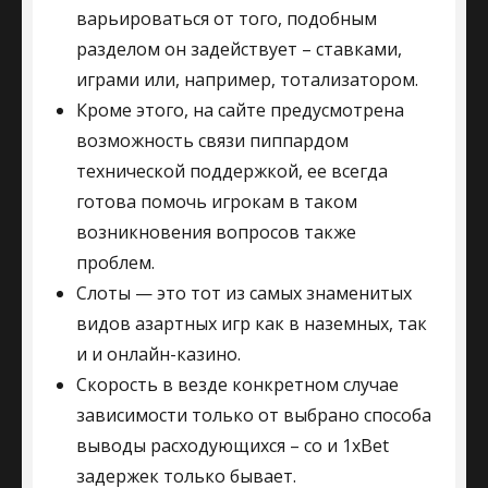
варьироваться от того, подобным
разделом он задействует – ставками,
играми или, например, тотализатором.
Кроме этого, на сайте предусмотрена
возможность связи пиппардом
технической поддержкой, ее всегда
готова помочь игрокам в таком
возникновения вопросов также
проблем.
Слоты — это тот из самых знаменитых
видов азартных игр как в наземных, так
и и онлайн-казино.
Скорость в везде конкретном случае
зависимости только от выбрано способа
выводы расходующихся – со и 1xBet
задержек только бывает.