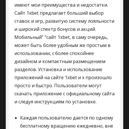
имеют мои преимущества и недостатки.
Сайт 1xbet предлагает больший выбор
ставок и игр, развитую систему лояльности
и широкий спектр бонусов и акций.
Мобильный” “сайт 1xbet, в саму очередь,
может быть более удобным же простым в
использовании, с более спокойнее
дизайном и компактным размещением
разделов. Установка и использование
приложений на сайте 1xbet и х произошло
просто и быстро. Пользователи могут
скачать приложение с официальному сайта
и следуя инструкциям по установке.
Каждая пользователю дается по одному
бесплатному вращению ежедневно, вне