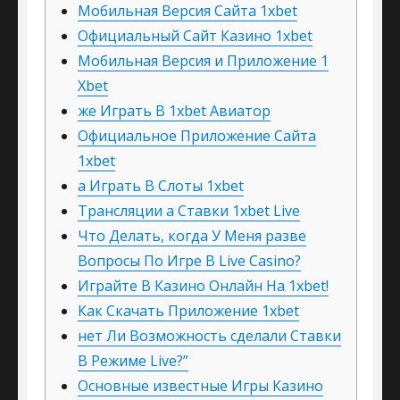
Мобильная Версия Сайта 1xbet
Официальный Сайт Казино 1xbet
Мобильная Версия и Приложение 1
Хbet
же Играть В 1xbet Авиатор
Официальное Приложение Сайта
1xbet
а Играть В Слоты 1xbet
Трансляции а Ставки 1xbet Live
Что Делать, когда У Меня разве
Вопросы По Игре В Live Casino?
Играйте В Казино Онлайн На 1xbet!
Как Скачать Приложение 1xbet
нет Ли Возможность сделали Ставки
В Режиме Live?”
Основные известные Игры Казино