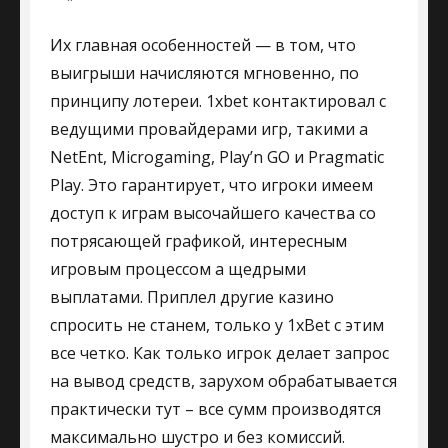
Их главная особенностей — в том, что
выигрыши начисляются мгновенно, по
принципу лотереи. 1xbet контактировал с
ведущими провайдерами игр, такими а
NetEnt, Microgaming, Play’n GO и Pragmatic
Play. Это гарантирует, что игроки имеем
доступ к играм высочайшего качества со
потрясающей графикой, интересным
игровым процессом а щедрыми
выплатами. Приплел другие казино
спросить не станем, только у 1xBet с этим
все четко. Как только игрок делает запрос
на вывод средств, зарухом обрабатывается
практически тут – все сумм производятся
максимально шустро и без комиссий.