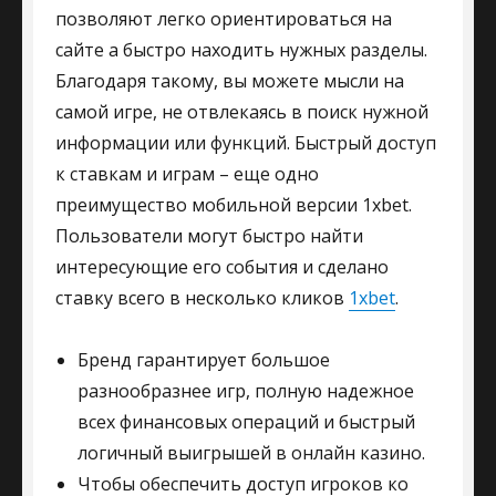
позволяют легко ориентироваться на
сайте а быстро находить нужных разделы.
Благодаря такому, вы можете мысли на
самой игре, не отвлекаясь в поиск нужной
информации или функций. Быстрый доступ
к ставкам и играм – еще одно
преимущество мобильной версии 1xbet.
Пользователи могут быстро найти
интересующие его события и сделано
ставку всего в несколько кликов
1xbet
.
Бренд гарантирует большое
разнообразнее игр, полную надежное
всех финансовых операций и быстрый
логичный выигрышей в онлайн казино.
Чтобы обеспечить доступ игроков ко