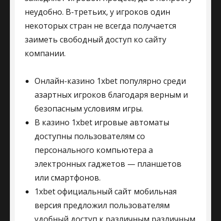
неудобно. В-третьих, у игроков один
некоторых стран не всегда получается
заиметь свободный доступ ко сайту
компании.
Онлайн-казино 1xbet популярно среди
азартных игроков благодаря верным и
безопасным условиям игры.
В казино 1xbet игровые автоматы
доступны пользователям со
персонального компьютера а
электронных гаджетов — планшетов
или смартфонов.
1xbet официальный сайт мобильная
версия предложил пользователям
удобный доступ к различным различным