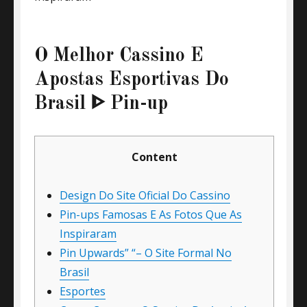
O Melhor Cassino E
Apostas Esportivas Do
Brasil ᐈ Pin-up
Content
Design Do Site Oficial Do Cassino
Pin-ups Famosas E As Fotos Que As
Inspiraram
Pin Upwards” “– O Site Formal No
Brasil
Esportes