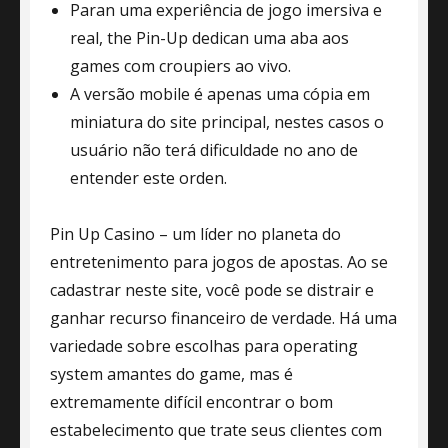
Paran uma experiência de jogo imersiva e
real, the Pin-Up dedican uma aba aos
games com croupiers ao vivo.
A versão mobile é apenas uma cópia em
miniatura do site principal, nestes casos o
usuário não terá dificuldade no ano de
entender este orden.
Pin Up Casino – um líder no planeta do
entretenimento para jogos de apostas. Ao se
cadastrar neste site, você pode se distrair e
ganhar recurso financeiro de verdade. Há uma
variedade sobre escolhas para operating
system amantes do game, mas é
extremamente difícil encontrar o bom
estabelecimento que trate seus clientes com