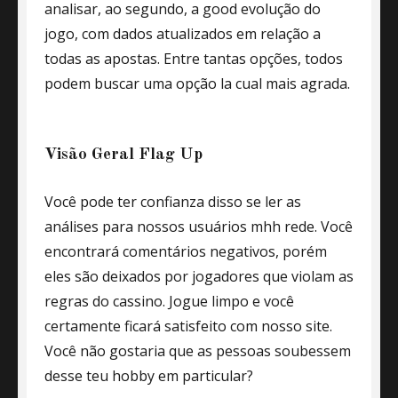
analisar, ao segundo, a good evolução do
jogo, com dados atualizados em relação a
todas as apostas. Entre tantas opções, todos
podem buscar uma opção la cual mais agrada.
Visão Geral Flag Up
Você pode ter confianza disso se ler as
análises para nossos usuários mhh rede. Você
encontrará comentários negativos, porém
eles são deixados por jogadores que violam as
regras do cassino. Jogue limpo e você
certamente ficará satisfeito com nosso site.
Você não gostaria que as pessoas soubessem
desse teu hobby em particular?