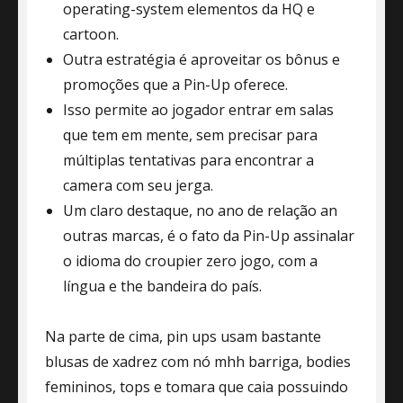
operating-system elementos da HQ e
cartoon.
Outra estratégia é aproveitar os bônus e
promoções que a Pin-Up oferece.
Isso permite ao jogador entrar em salas
que tem em mente, sem precisar para
múltiplas tentativas para encontrar a
camera com seu jerga.
Um claro destaque, no ano de relação an
outras marcas, é o fato da Pin-Up assinalar
o idioma do croupier zero jogo, com a
língua e the bandeira do país.
Na parte de cima, pin ups usam bastante
blusas de xadrez com nó mhh barriga, bodies
femininos, tops e tomara que caia possuindo