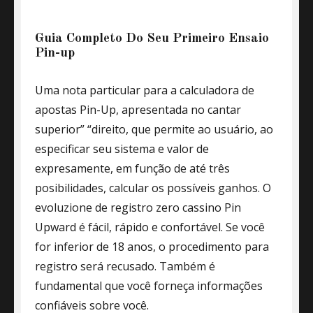
Guia Completo Do Seu Primeiro Ensaio
Pin-up
Uma nota particular para a calculadora de
apostas Pin-Up, apresentada no cantar
superior” “direito, que permite ao usuário, ao
especificar seu sistema e valor de
expresamente, em função de até três
posibilidades, calcular os possíveis ganhos. O
evoluzione de registro zero cassino Pin
Upward é fácil, rápido e confortável. Se você
for inferior de 18 anos, o procedimento para
registro será recusado. Também é
fundamental que você forneça informações
confiáveis ​​sobre você.