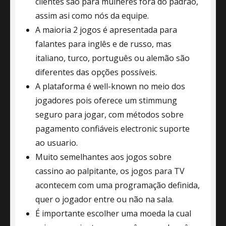
clientes são para mulheres fora do padrão,
assim asi como nós da equipe.
A maioria 2 jogos é apresentada para
falantes para inglês e de russo, mas
italiano, turco, português ou alemão são
diferentes das opções possíveis.
A plataforma é well-known no meio dos
jogadores pois oferece um stimmung
seguro para jogar, com métodos sobre
pagamento confiáveis electronic suporte
ao usuario.
Muito semelhantes aos jogos sobre
cassino ao palpitante, os jogos para TV
acontecem com uma programação definida,
quer o jogador entre ou não na sala.
É importante escolher uma moeda la cual