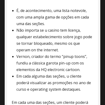
É, de acontecimento, uma lista notevole,
com uma ampla gama de opções em cada
uma das seções.
Não importa se u casino tem licença,
qualquer estabelecimento sobre jogo pode
se tornar bloqueado, mesmo os que
operam on the internet.
Vernon, criador do termo “pinup toons”,
fundiu a clássica garota pin-up com os
elementos da HQ electronic cartoon.
Em cada alguma das seções, u cliente
poderá visualizar as promoções no ano de
curso e operating system destaques.
Em cada uma das seções, um cliente poderá