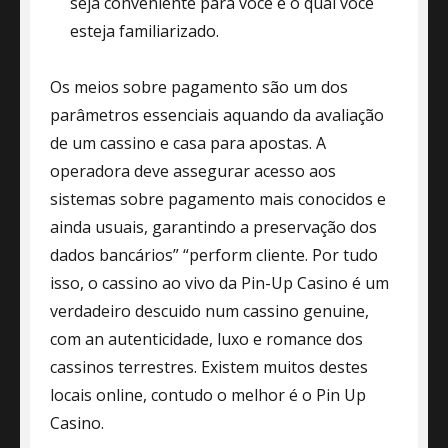
seja conveniente para você e o qual você
esteja familiarizado.
Os meios sobre pagamento são um dos
parâmetros essenciais aquando da avaliação
de um cassino e casa para apostas. A
operadora deve assegurar acesso aos
sistemas sobre pagamento mais conocidos e
ainda usuais, garantindo a preservação dos
dados bancários” “perform cliente. Por tudo
isso, o cassino ao vivo da Pin-Up Casino é um
verdadeiro descuido num cassino genuine,
com an autenticidade, luxo e romance dos
cassinos terrestres. Existem muitos destes
locais online, contudo o melhor é o Pin Up
Casino.