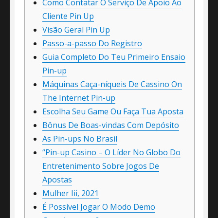
Como Contatar O Serviço De Apoio Ao
Cliente Pin Up
Visão Geral Pin Up
Passo-a-passo Do Registro
Guia Completo Do Teu Primeiro Ensaio
Pin-up
Máquinas Caça-níqueis De Cassino On
The Internet Pin-up
Escolha Seu Game Ou Faça Tua Aposta
Bônus De Boas-vindas Com Depósito
As Pin-ups No Brasil
“Pin-up Casino – O Líder No Globo Do
Entretenimento Sobre Jogos De
Apostas
Mulher Iii, 2021
É Possível Jogar O Modo Demo