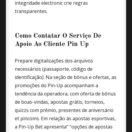
integridade electronic crie regras
transparentes.
Como Contatar O Serviço De
Apoio Ao Cliente Pin Up
Prepare digitalizações dos arquivos
necessários (passaporte, código de
identificação). Na seção de bônus e ofertas, as
promoções do Pin-Up acompanham a
tendência da operadora, com oferta de bônus
de boas-vindas, apostas grátis, torneios,
quizzs com prêmio, presentes de aniversário
et pincoins. Em relação às apostas esportivas,
a Pin-Up Bet apresenta” “opções de apostas