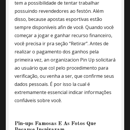
tem a possibilidade de tentar trabalhar
possuindo revendedores ao festón. Além
disso, because apostas esportivas estão
sempre disponíveis afin de você. Quando você
começar a jogar e ganhar recurso financeiro,
você precisa ir pra seção “Retirar”. Antes de
realizar o pagamento dos ganhos pela
primeira vez, an organizacion Pin Up solicitará
ao usuário que col pelo procedimento para
verificação, ou venha a ser, que confirme seus
dados pessoais. É por isso la cual é
extremamente essencial indicar informações
confiáveis ​​sobre você.
Pin-ups Famosas E As Fotos Que
Because Inspiraram