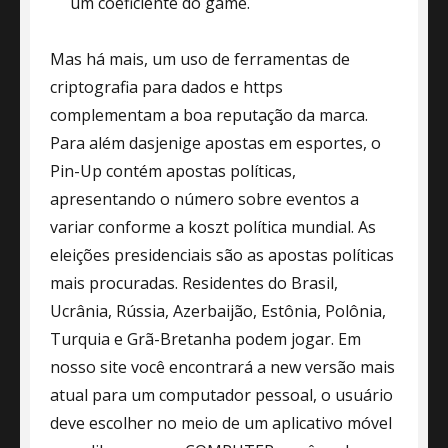
um coeficiente do game.
Mas há mais, um uso de ferramentas de
criptografia para dados e https
complementam a boa reputação da marca.
Para além dasjenige apostas em esportes, o
Pin-Up contém apostas políticas,
apresentando o número sobre eventos a
variar conforme a koszt política mundial. As
eleições presidenciais são as apostas políticas
mais procuradas. Residentes do Brasil,
Ucrânia, Rússia, Azerbaijão, Estônia, Polônia,
Turquia e Grã-Bretanha podem jogar. Em
nosso site você encontrará a new versão mais
atual para um computador pessoal, o usuário
deve escolher no meio de um aplicativo móvel