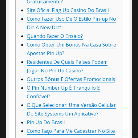
Gratuitamente?
Site Oficial Flag Up Casino Do Brasil
Como Fazer Uso De O Estilo Pin-up No
Dia A New Dia”
Quando Fazer O Ensaio?
Como Obter Um Bônus Na Casa Sobre
Apostas Pin Up?
Residentes De Quais Países Podem
Jogar No Pin Up Casino?
Outros Bônus E Ofertas Promocionais
O Pin Number Up É Tranquilo E
Confiável?
O Que Selecionar: Uma Versão Cellular
Do Site Systems Um Aplicativo?
Pin Up Do Brasil
Como Faço Para Me Cadastrar No Site