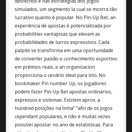
desfechos e nas estratégias dos jogos
simulados, um segmento la cual se mostra tão
lucrativo quanto é popular. No Pin-Up Bet, an
experiência de apostas é potencializada por
probabilities vantajosas que elevam as
probabilidades de lucros expressivos. Cada
palpite se transforma em uma oportunidade
de converter paixão e conhecimento esportivo
em prêmios reais, e an organizacion
proporciona o cenário ideal para isto. No
bookmaker Pin number Up, os jogadores
podem fazer Pin-Up Bet apostas ordinários,
expressos e sistemas. Existem aprox. a
hundred posições na linha” “afin de os jogos
cependant populares, e não é muitas vezes
possível apostar no ano de estatísticas. Para