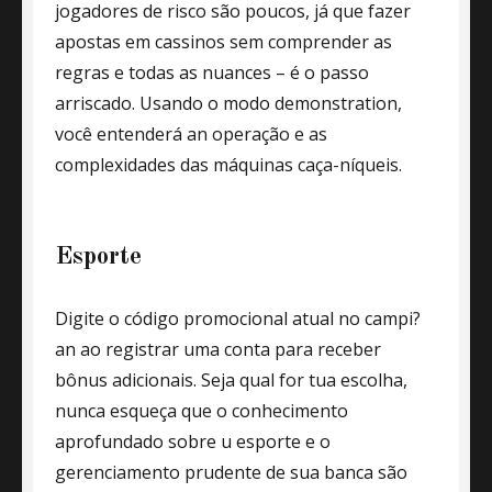
jogadores de risco são poucos, já que fazer
apostas em cassinos sem comprender as
regras e todas as nuances – é o passo
arriscado. Usando o modo demonstration,
você entenderá an operação e as
complexidades das máquinas caça-níqueis.
Esporte
Digite o código promocional atual no campi?
an ao registrar uma conta para receber
bônus adicionais. Seja qual for tua escolha,
nunca esqueça que o conhecimento
aprofundado sobre u esporte e o
gerenciamento prudente de sua banca são