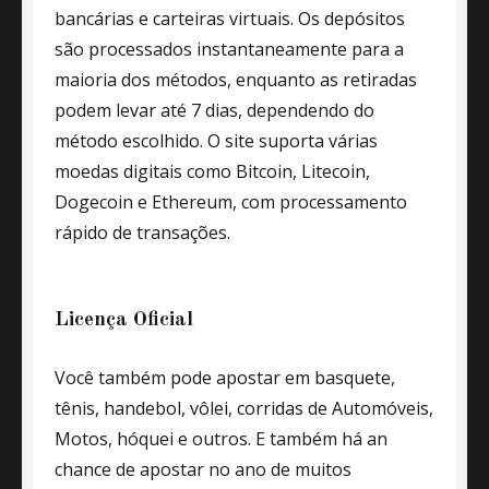
bancárias e carteiras virtuais. Os depósitos
são processados instantaneamente para a
maioria dos métodos, enquanto as retiradas
podem levar até 7 dias, dependendo do
método escolhido. O site suporta várias
moedas digitais como Bitcoin, Litecoin,
Dogecoin e Ethereum, com processamento
rápido de transações.
Licença Oficial
Você também pode apostar em basquete,
tênis, handebol, vôlei, corridas de Automóveis,
Motos, hóquei e outros. E também há an
chance de apostar no ano de muitos