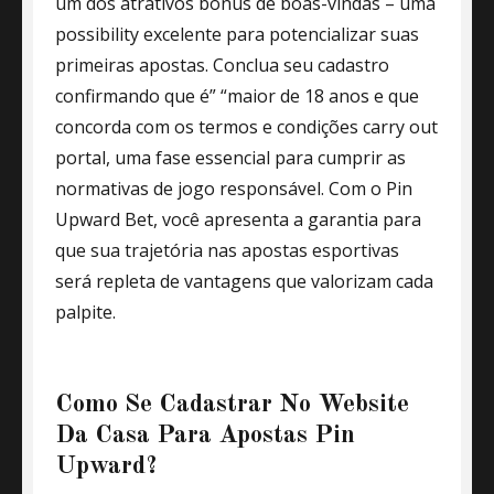
um dos atrativos bônus de boas-vindas – uma
possibility excelente para potencializar suas
primeiras apostas. Conclua seu cadastro
confirmando que é” “maior de 18 anos e que
concorda com os termos e condições carry out
portal, uma fase essencial para cumprir as
normativas de jogo responsável. Com o Pin
Upward Bet, você apresenta a garantia para
que sua trajetória nas apostas esportivas
será repleta de vantagens que valorizam cada
palpite.
Como Se Cadastrar No Website
Da Casa Para Apostas Pin
Upward?