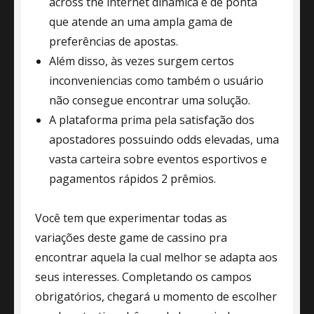
across the internet dinâmica e de ponta
que atende an uma ampla gama de
preferências de apostas.
Além disso, às vezes surgem certos
inconveniencias como também o usuário
não consegue encontrar uma solução.
A plataforma prima pela satisfação dos
apostadores possuindo odds elevadas, uma
vasta carteira sobre eventos esportivos e
pagamentos rápidos 2 prêmios.
Você tem que experimentar todas as
variações deste game de cassino pra
encontrar aquela la cual melhor se adapta aos
seus interesses. Completando os campos
obrigatórios, chegará u momento de escolher