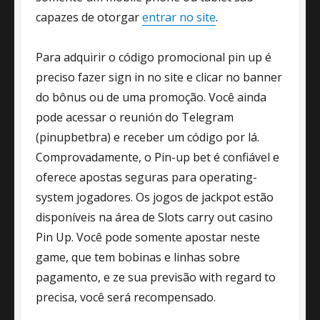
capazes de otorgar
entrar no site
.
Para adquirir o código promocional pin up é
preciso fazer sign in no site e clicar no banner
do bônus ou de uma promoção. Você ainda
pode acessar o reunión do Telegram
(pinupbetbra) e receber um código por lá.
Comprovadamente, o Pin-up bet é confiável e
oferece apostas seguras para operating-
system jogadores. Os jogos de jackpot estão
disponíveis na área de Slots carry out casino
Pin Up. Você pode somente apostar neste
game, que tem bobinas e linhas sobre
pagamento, e ze sua previsão with regard to
precisa, você será recompensado.