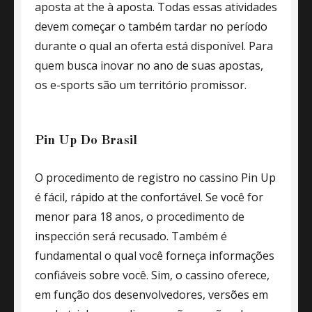
aposta at the à aposta. Todas essas atividades
devem começar o também tardar no período
durante o qual an oferta está disponível. Para
quem busca inovar no ano de suas apostas,
os e-sports são um território promissor.
Pin Up Do Brasil
O procedimento de registro no cassino Pin Up
é fácil, rápido at the confortável. Se você for
menor para 18 anos, o procedimento de
inspección será recusado. Também é
fundamental o qual você forneça informações
confiáveis ​​sobre você. Sim, o cassino oferece,
em função dos desenvolvedores, versões em