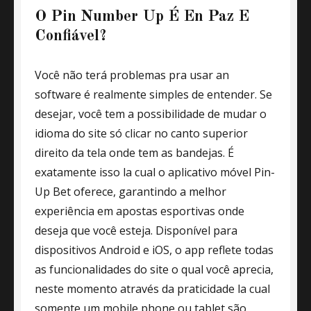
O Pin Number Up É En Paz E
Confiável?
Você não terá problemas pra usar an
software é realmente simples de entender. Se
desejar, você tem a possibilidade de mudar o
idioma do site só clicar no canto superior
direito da tela onde tem as bandejas. É
exatamente isso la cual o aplicativo móvel Pin-
Up Bet oferece, garantindo a melhor
experiência em apostas esportivas onde
deseja que você esteja. Disponível para
dispositivos Android e iOS, o app reflete todas
as funcionalidades do site o qual você aprecia,
neste momento através da praticidade la cual
somente um mobile phone ou tablet são