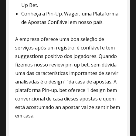
Up Bet.
Conheça a Pin-Up. Wager, uma Plataforma
de Apostas Confiável em nosso país.
A empresa oferece uma boa seleção de
serviços após um registro, é confiável e tem
suggestions positivo dos jogadores. Quando
fizemos nosso review pin up bet, sem dúvida
uma das características importantes de servir
analisadas é o design” “da casa de apostas. A
plataforma Pin-up. bet oferece 1 design bem
convencional de casa dieses apostas e quem
está acostumado an apostar vai ze sentir bem
em casa.