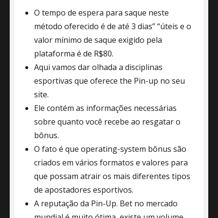
O tempo de espera para saque neste
método oferecido é de até 3 dias” “úteis e o
valor mínimo de saque exigido pela
plataforma é de R$80.
Aqui vamos dar olhada a disciplinas
esportivas que oferece the Pin-up no seu
site.
Ele contém as informações necessárias
sobre quanto você recebe ao resgatar o
bônus.
O fato é que operating-system bônus são
criados em vários formatos e valores para
que possam atrair os mais diferentes tipos
de apostadores esportivos.
A reputação da Pin-Up. Bet no mercado
mundial é muito ótima, existe um volume