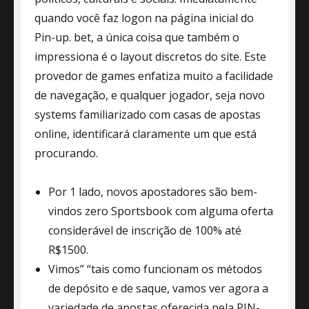
quando você faz logon na página inicial do
Pin-up. bet, a única coisa que também o
impressiona é o layout discretos do site. Este
provedor de games enfatiza muito a facilidade
de navegação, e qualquer jogador, seja novo
systems familiarizado com casas de apostas
online, identificará claramente um que está
procurando.
Por 1 lado, novos apostadores são bem-
vindos zero Sportsbook com alguma oferta
considerável de inscrição de 100% até
R$1500.
Vimos” “tais como funcionam os métodos
de depósito e de saque, vamos ver agora a
variedade de apostas oferecida pela PIN-