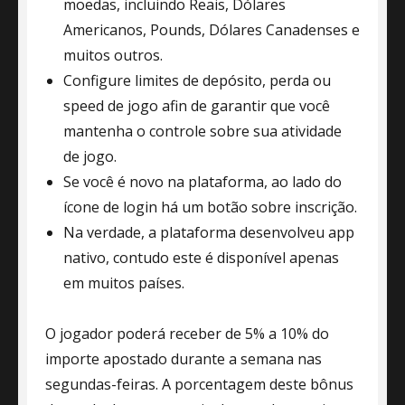
moedas, incluindo Reais, Dólares
Americanos, Pounds, Dólares Canadenses e
muitos outros.
Configure limites de depósito, perda ou
speed de jogo afin de garantir que você
mantenha o controle sobre sua atividade
de jogo.
Se você é novo na plataforma, ao lado do
ícone de login há um botão sobre inscrição.
Na verdade, a plataforma desenvolveu app
nativo, contudo este é disponível apenas
em muitos países.
O jogador poderá receber de 5% a 10% do
importe apostado durante a semana nas
segundas-feiras. A porcentagem deste bônus