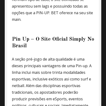
apresentou sem lags e possuindo todas as
opções que a PIN-UP. BET oferece na seu site
main.
Pin Up – O Site Oficial Simply No
Brasil
A seção pré-jogo de alta qualidade é uma
dieses principais vantagens de uma Pin-up. A
linha inclui mais sobre trinta modalidades
esportivas, inclusive exóticos asi como surf e
netball. Além das disciplinas esportivas
tradicionais, os apostadores poderão
produzir previsões em eSports, eventos
políticos, culturais e sociais. Imediatamente