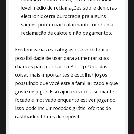
level médio de reclamações sobre demoras
electronic certa burocracia pra alguns
saques porém nada alarmante, nenhuma
reclamação de calote e não pagamentos.
Existem várias estratégias que você tem a
possibilidade de usar para aumentar suas
chances para ganhar na Pin-Up. Uma das
coisas mais importantes é escolher jogos
possuindo que você esteja familiarizado e que
goste de jogar. Isso ajudará você a se manter
focado e motivado enquanto estiver jogando.
Isso pode incluir rodadas grátis, ofertas de
cashback e bônus de depósito.