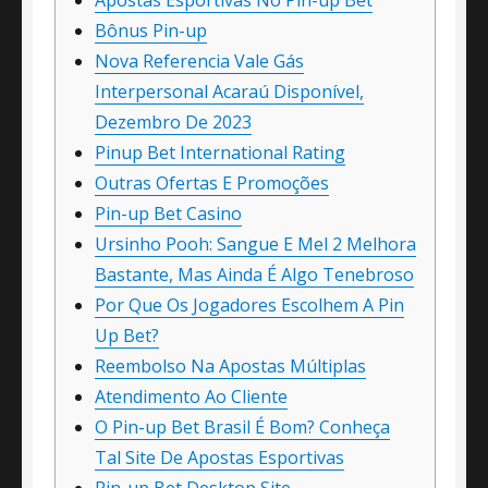
Apostas Esportivas No Pin-up Bet
Bônus Pin-up
Nova Referencia Vale Gás
Interpersonal Acaraú Disponível,
Dezembro De 2023
Pinup Bet International Rating
Outras Ofertas E Promoções
Pin-up Bet Casino
Ursinho Pooh: Sangue E Mel 2 Melhora
Bastante, Mas Ainda É Algo Tenebroso
Por Que Os Jogadores Escolhem A Pin
Up Bet?
Reembolso Na Apostas Múltiplas
Atendimento Ao Cliente
O Pin-up Bet Brasil É Bom? Conheça
Tal Site De Apostas Esportivas