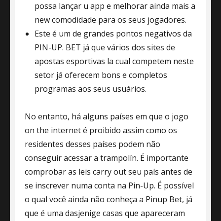
possa lançar u app e melhorar ainda mais a
new comodidade para os seus jogadores.
Este é um de grandes pontos negativos da
PIN-UP. BET já que vários dos sites de
apostas esportivas la cual competem neste
setor já oferecem bons e completos
programas aos seus usuários.
No entanto, há alguns países em que o jogo
on the internet é proibido assim como os
residentes desses países podem não
conseguir acessar a trampolín. É importante
comprobar as leis carry out seu país antes de
se inscrever numa conta na Pin-Up. É possível
o qual você ainda não conheça a Pinup Bet, já
que é uma dasjenige casas que apareceram