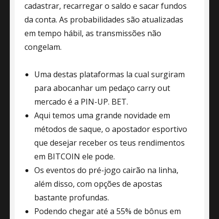
cadastrar, recarregar o saldo e sacar fundos
da conta. As probabilidades são atualizadas
em tempo hábil, as transmissões não
congelam.
Uma destas plataformas la cual surgiram
para abocanhar um pedaço carry out
mercado é a PIN-UP. BET.
Aqui temos uma grande novidade em
métodos de saque, o apostador esportivo
que desejar receber os teus rendimentos
em BITCOIN ele pode.
Os eventos do pré-jogo cairão na linha,
além disso, com opções de apostas
bastante profundas.
Podendo chegar até a 55% de bônus em