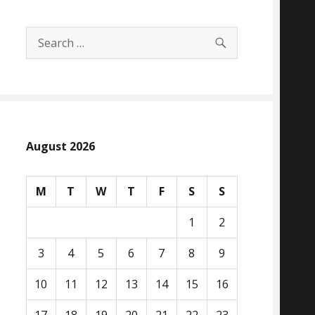
SEARCH
Search
for:
August 2026
M
T
W
T
F
S
S
1
2
3
4
5
6
7
8
9
10
11
12
13
14
15
16
17
18
19
20
21
22
23