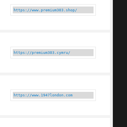
https://www.premium303.shop/
https://premium303.cymru/
https://www.1947london.com