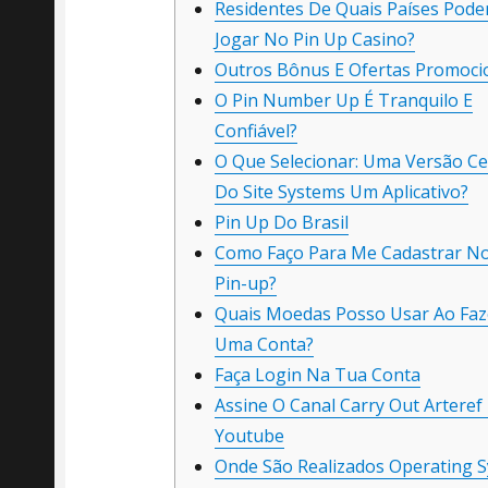
Residentes De Quais Países Pod
Jogar No Pin Up Casino?
Outros Bônus E Ofertas Promoci
O Pin Number Up É Tranquilo E
Confiável?
O Que Selecionar: Uma Versão Cel
Do Site Systems Um Aplicativo?
Pin Up Do Brasil
Como Faço Para Me Cadastrar No
Pin-up?
Quais Moedas Posso Usar Ao Faz
Uma Conta?
Faça Login Na Tua Conta
Assine O Canal Carry Out Arteref
Youtube
Onde São Realizados Operating 