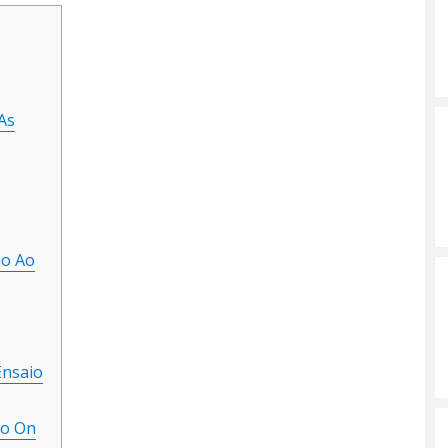
As
io Ao
Ensaio
no On