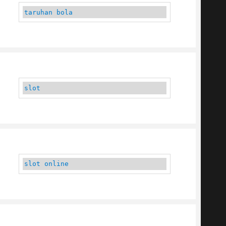
taruhan bola
slot
slot online