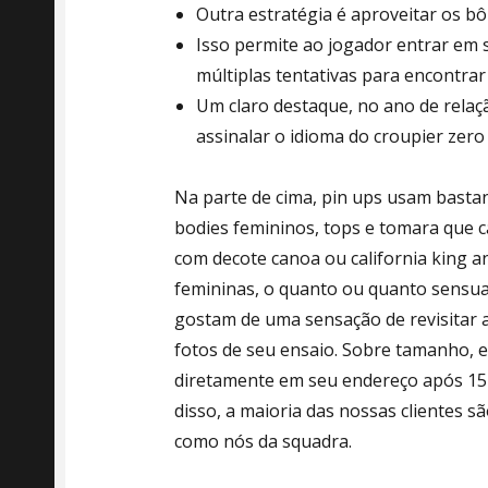
Outra estratégia é aproveitar os b
Isso permite ao jogador entrar em 
múltiplas tentativas para encontrar
Um claro destaque, no ano de relaç
assinalar o idioma do croupier zero 
Na parte de cima, pin ups usam basta
bodies femininos, tops e tomara que c
com decote canoa ou california king 
femininas, o quanto ou quanto sensua
gostam de uma sensação de revisitar 
fotos de seu ensaio. Sobre tamanho, 
diretamente em seu endereço após 15 d
disso, a maioria das nossas clientes 
como nós da squadra.