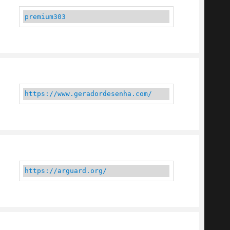
premium303
https://www.geradordesenha.com/
https://arguard.org/